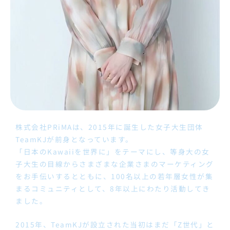
株式会社PRiMAは、2015年に誕生した女子大生団体
TeamKJが前身となっています。
「日本のKawaiiを世界に」をテーマにし、等身大の女
子大生の目線からさまざまな企業さまのマーケティング
をお手伝いするとともに、100名以上の若年層女性が集
まるコミュニティとして、8年以上にわたり活動してき
ました。
2015年、TeamKJが設立された当初はまだ「Z世代」と