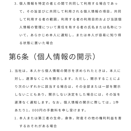
個人情報を特定の者との間で共同して利用する場合であっ
て，その旨並びに共同して利用される個人情報の項目，共同
して利用する者の範囲，利用する者の利用目的および当該個
人情報の管理について責任を有する者の氏名または名称につ
いて，あらかじめ本人に通知し，または本人が容易に知り得
る状態に置いた場合
第6条（個人情報の開示）
当社は，本人から個人情報の開示を求められたときは，本人に
対し，遅滞なくこれを開示します。ただし，開示することによ
り次のいずれかに該当する場合は，その全部または一部を開示
しないこともあり，開示しない決定をした場合には，その旨を
遅滞なく通知します。なお，個人情報の開示に際しては，1件
あたり1，000円の手数料を申し受けます。
本人または第三者の生命，身体，財産その他の権利利益を害
するおそれがある場合